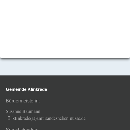
Gemeinde Klinkrade
Bürgermeisterin:
Susanne Baumann
klinkrade(at)amt-sandesneben-nusse.de
Sprechstunden: