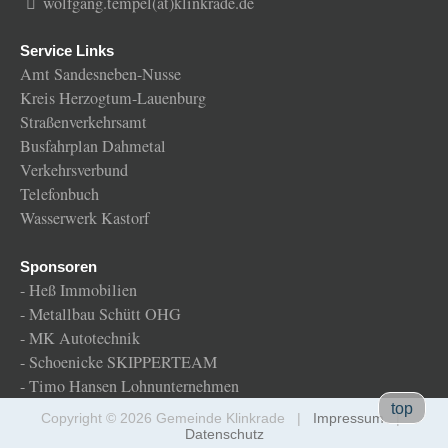
wolfgang.tempel(at)klinkrade.de
Service Links
Amt Sandesneben-Nusse
Kreis Herzogtum-Lauenburg
Straßenverkehrsamt
Busfahrplan Dahmetal
Verkehrsverbund
Telefonbuch
Wasserwerk Kastorf
Sponsoren
-
Heß Immobilien
-
Metallbau Schütt OHG
-
MK Autotechnik
-
Schoenicke SKIPPERTEAM
-
Timo Hansen Lohnunternehmen
Gemeinde
top
Copyright © 2026 Gemeinde Klinkrade |
Impressum
|
Klinkrade
Datenschutz