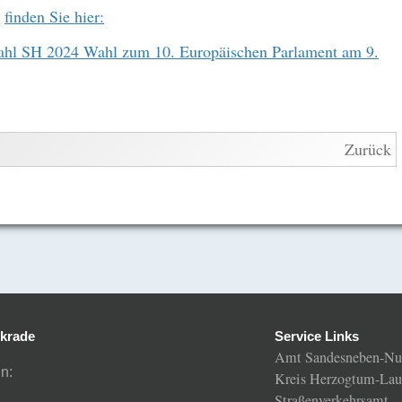
i
finden Sie hier:
hl SH 2024 Wahl zum 10. Europäischen Parlament am 9.
Zurück
krade
Service Links
Amt Sandesneben-Nu
n:
Kreis Herzogtum-Lau
Straßenverkehrsamt