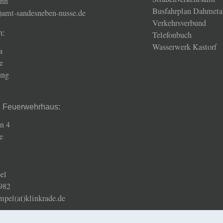
ann
Busfahrplan Dahmeta
t)amt-sandesneben-nusse.de
Verkehrsverbund
n:
Telefonbuch
Wasserwerk Kastorf
a
e
ung
d Feuerwehrhaus:
n 4
e
el
982
mpel(at)klinkrade.de