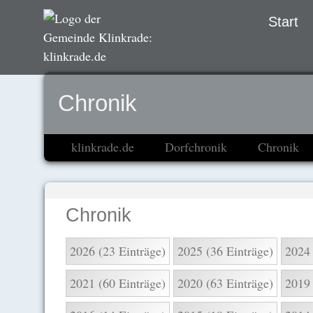
Navigation
Start
übersprin
Chronik
klinkrade.de
Dorfchronik
Chronik
Chronik
2026 (23 Einträge)
2025 (36 Einträge)
2024 
2021 (60 Einträge)
2020 (63 Einträge)
2019 