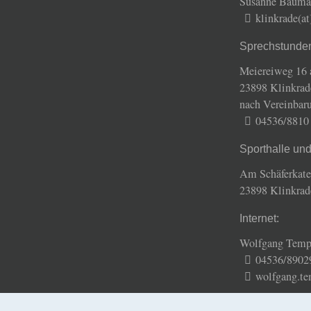
Susanne Baum
klinkrade(a
Sprechstunde
Meiereiweg 16 
23898 Klinkrad
nach Vereinbar
04536/8810
Sporthalle un
Am Schäferkate
23898 Klinkrad
Internet:
Wolfgang Temp
04536/8902
wolfgang.te
Gemeinde