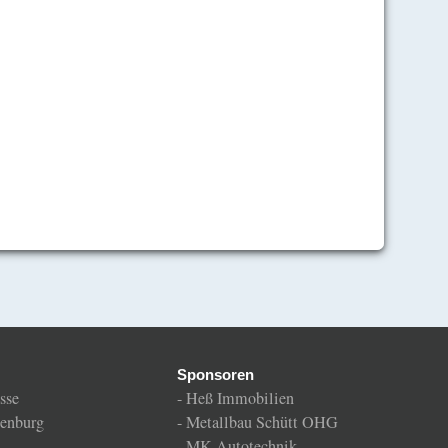
Sponsoren
sse
-
Heß Immobilien
enburg
-
Metallbau Schütt OHG
-
MK Autotechnik