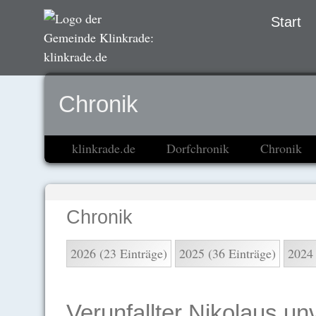
Navigation
Start
übersprin
Chronik
klinkrade.de
Dorfchronik
Chronik
Chronik
2026 (23 Einträge)
2025 (36 Einträge)
2024 
Verunfallter Nikolaus u