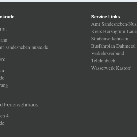
nkrade
Service Links
Amt Sandesneben-Nus
rin:
Kreis Herzogtum-Laue
Straßenverkehrsamt
mann
Busfahrplan Dahmetal
amt-sandesneben-nusse.de
Verkehrsverbund
en:
Telefonbuch
Wasserwerk Kastorf
 a
de
rung
nd Feuerwehrhaus:
en 4
de