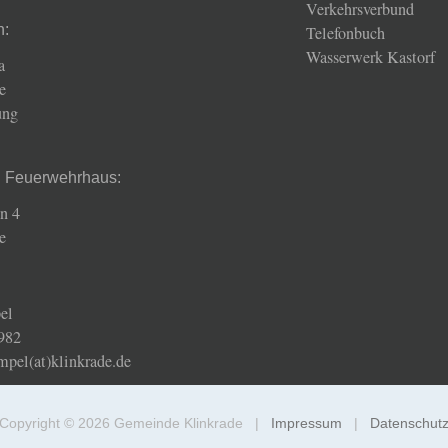
Verkehrsverbund
n:
Telefonbuch
Wasserwerk Kastorf
a
e
ung
d Feuerwehrhaus:
n 4
e
el
982
mpel(at)klinkrade.de
Copyright © 2026 Gemeinde Klinkrade |
Impressum
|
Datenschut