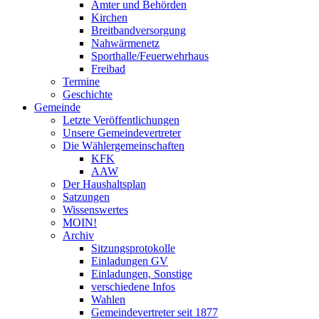
Ämter und Behörden
Kirchen
Breitbandversorgung
Nahwärmenetz
Sporthalle/Feuerwehrhaus
Freibad
Termine
Geschichte
Gemeinde
Letzte Veröffentlichungen
Unsere Gemeindevertreter
Die Wählergemeinschaften
KFK
AAW
Der Haushaltsplan
Satzungen
Wissenswertes
MOIN!
Archiv
Sitzungsprotokolle
Einladungen GV
Einladungen, Sonstige
verschiedene Infos
Wahlen
Gemeindevertreter seit 1877