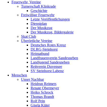
Feuerwehr, Vereine
Turnerschaft Klinkrade
Geschichte
Freiwillige Feuerwehr
Letzte Veröffentlichungen
Dienstplan
Der Musikzug
Der Musikzug, Bildergalerie
Skat Club
Überörtliche Vereine
Deutsches Rotes Kreuz
DLRG-Steinhorst
Heimatbund
Landfrauenverein Sandesneben
Landjugend Sandesneben
Reitverein Duvensee
SV Steinhorst Labenz
Menschen
Unser Nachbar
Heidrun Reimers
Renate Obermeyer
Heiko Schrock
Thomas Brandt
Rolf Pein
Gisela Küter