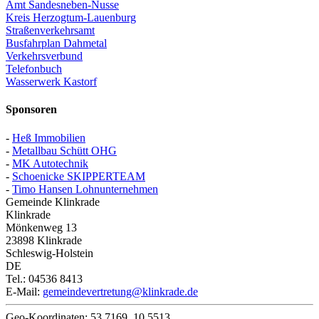
Amt Sandesneben-Nusse
Kreis Herzogtum-Lauenburg
Straßenverkehrsamt
Busfahrplan Dahmetal
Verkehrsverbund
Telefonbuch
Wasserwerk Kastorf
Sponsoren
-
Heß Immobilien
-
Metallbau Schütt OHG
-
MK Autotechnik
-
Schoenicke SKIPPERTEAM
-
Timo Hansen Lohnunternehmen
Gemeinde Klinkrade
Klinkrade
Mönkenweg 13
23898
Klinkrade
Schleswig-Holstein
DE
Tel.:
04536 8413
E-Mail:
gemeindevertretung@klinkrade.de
Geo-Koordinaten:
53.7169
,
10.5513