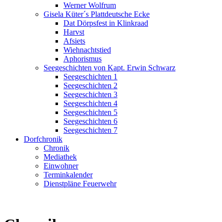
Werner Wolfrum
Gisela Küter´s Plattdeutsche Ecke
Dat Dörpsfest in Klinkraad
Harvst
Afsiets
Wiehnachtstied
Aphorismus
Seegeschichten von Kapt. Erwin Schwarz
Seegeschichten 1
Seegeschichten 2
Seegeschichten 3
Seegeschichten 4
Seegeschichten 5
Seegeschichten 6
Seegeschichten 7
Dorfchronik
Chronik
Mediathek
Einwohner
Terminkalender
Dienstpläne Feuerwehr