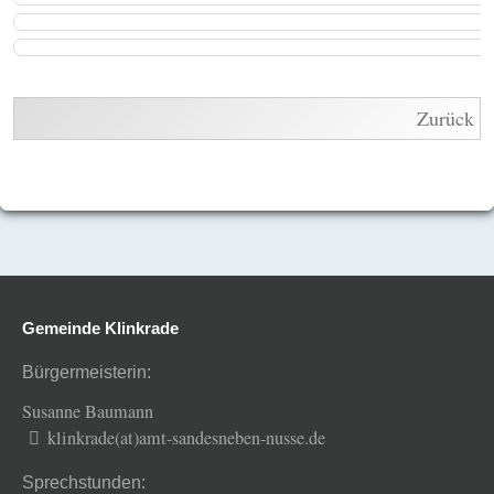
Zurück
Gemeinde Klinkrade
Bürgermeisterin:
Susanne Baumann
klinkrade(at)amt-sandesneben-nusse.de
Sprechstunden: