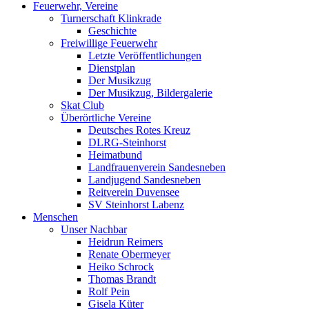
Feuerwehr, Vereine
Turnerschaft Klinkrade
Geschichte
Freiwillige Feuerwehr
Letzte Veröffentlichungen
Dienstplan
Der Musikzug
Der Musikzug, Bildergalerie
Skat Club
Überörtliche Vereine
Deutsches Rotes Kreuz
DLRG-Steinhorst
Heimatbund
Landfrauenverein Sandesneben
Landjugend Sandesneben
Reitverein Duvensee
SV Steinhorst Labenz
Menschen
Unser Nachbar
Heidrun Reimers
Renate Obermeyer
Heiko Schrock
Thomas Brandt
Rolf Pein
Gisela Küter