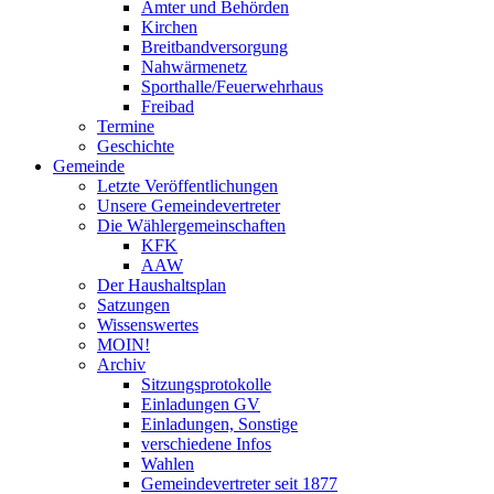
Ämter und Behörden
Kirchen
Breitbandversorgung
Nahwärmenetz
Sporthalle/Feuerwehrhaus
Freibad
Termine
Geschichte
Gemeinde
Letzte Veröffentlichungen
Unsere Gemeindevertreter
Die Wählergemeinschaften
KFK
AAW
Der Haushaltsplan
Satzungen
Wissenswertes
MOIN!
Archiv
Sitzungsprotokolle
Einladungen GV
Einladungen, Sonstige
verschiedene Infos
Wahlen
Gemeindevertreter seit 1877