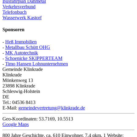
Busfahrplan Dahmetal
Verkehrsverbund
Telefonbuch
Wasserwerk Kastorf
Sponsoren
-
Heß Immobilien
-
Metallbau Schütt OHG
-
MK Autotechnik
-
Schoenicke SKIPPERTEAM
-
Timo Hansen Lohnunternehmen
Gemeinde Klinkrade
Klinkrade
Mönkenweg 13
23898
Klinkrade
Schleswig-Holstein
DE
Tel.:
04536 8413
E-Mail:
gemeindevertretung@klinkrade.de
Geo-Koordinaten:
53.7169
,
10.5513
Google Maps
800 Jahre Geschichte, ca. 610 Einwohner, 7,4 qkm, 1 Website: