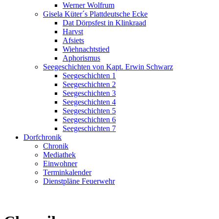
Werner Wolfrum
Gisela Küter´s Plattdeutsche Ecke
Dat Dörpsfest in Klinkraad
Harvst
Afsiets
Wiehnachtstied
Aphorismus
Seegeschichten von Kapt. Erwin Schwarz
Seegeschichten 1
Seegeschichten 2
Seegeschichten 3
Seegeschichten 4
Seegeschichten 5
Seegeschichten 6
Seegeschichten 7
Dorfchronik
Chronik
Mediathek
Einwohner
Terminkalender
Dienstpläne Feuerwehr