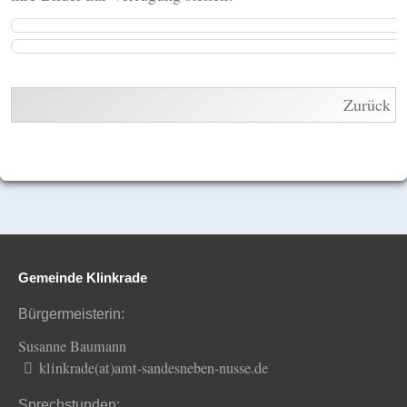
Zurück
Gemeinde Klinkrade
Bürgermeisterin:
Susanne Baumann
klinkrade(at)amt-sandesneben-nusse.de
Sprechstunden: