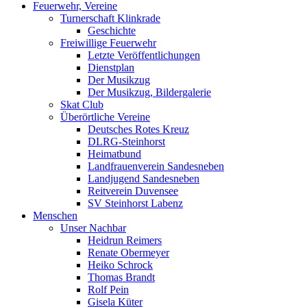
Feuerwehr, Vereine
Turnerschaft Klinkrade
Geschichte
Freiwillige Feuerwehr
Letzte Veröffentlichungen
Dienstplan
Der Musikzug
Der Musikzug, Bildergalerie
Skat Club
Überörtliche Vereine
Deutsches Rotes Kreuz
DLRG-Steinhorst
Heimatbund
Landfrauenverein Sandesneben
Landjugend Sandesneben
Reitverein Duvensee
SV Steinhorst Labenz
Menschen
Unser Nachbar
Heidrun Reimers
Renate Obermeyer
Heiko Schrock
Thomas Brandt
Rolf Pein
Gisela Küter