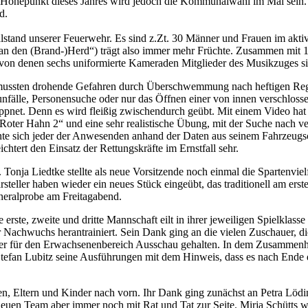
Höhepunkt dieses Jahres wird jedoch die Kommunalwahl im Mai sein. 
d.
lstand unserer Feuerwehr. Es sind z.Zt. 30 Männer und Frauen im aktiv
en an den (Brand-)Herd“) trägt also immer mehr Früchte. Zusammen mit
 von denen sechs uniformierte Kameraden Mitglieder des Musikzuges s
en mussten drohende Gefahren durch Überschwemmung nach heftigen Re
nfälle, Personensuche oder nur das Öffnen einer von innen verschlosse
ppnet. Denn es wird fleißig zwischendurch geübt. Mit einem Video ha
Roter Hahn 2“ und eine sehr realistische Übung, mit der Suche nach 
nnte sich jeder der Anwesenden anhand der Daten aus seinem Fahrzeugsc
htert den Einsatz der Rettungskräfte im Ernstfall sehr.
 Tonja Liedtke stellte als neue Vorsitzende noch einmal die Spartenviel
arsteller haben wieder ein neues Stück eingeübt, das traditionell am e
eralprobe am Freitagabend.
e erste, zweite und dritte Mannschaft eilt in ihrer jeweiligen Spielklass
er Nachwuchs herantrainiert. Sein Dank ging an die vielen Zuschauer, d
ainer für den Erwachsenenbereich Ausschau gehalten. In dem Zusammen
tefan Lubitz seine Ausführungen mit dem Hinweis, dass es nach Ende d
en, Eltern und Kinder nach vorn. Ihr Dank ging zunächst an Petra Lödi
m neuen Team aber immer noch mit Rat und Tat zur Seite. Mirja Schütts