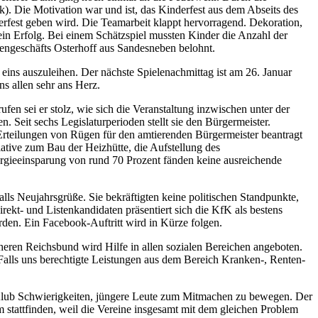
k). Die Motivation war und ist, das Kinderfest aus dem Abseits des
derfest geben wird. Die Teamarbeit klappt hervorragend. Dekoration,
in Erfolg. Bei einem Schätzspiel mussten Kinder die Anzahl der
rengeschäfts Osterhoff aus Sandesneben belohnt.
 eins auszuleihen. Der nächste Spielenachmittag ist am 26. Januar
ns allen sehr ans Herz.
n sei er stolz, wie sich die Veranstaltung inzwischen unter der
. Seit sechs Legislaturperioden stellt sie den Bürgermeister.
rteilungen von Rügen für den amtierenden Bürgermeister beantragt
ative zum Bau der Heizhütte, die Aufstellung des
gieeinsparung von rund 70 Prozent fänden keine ausreichende
ls Neujahrsgrüße. Sie bekräftigten keine politischen Standpunkte,
kt- und Listenkandidaten präsentiert sich die KfK als bestens
rden. Ein Facebook-Auftritt wird in Kürze folgen.
ren Reichsbund wird Hilfe in allen sozialen Bereichen angeboten.
Falls uns berechtigte Leistungen aus dem Bereich Kranken-, Renten-
der Klub Schwierigkeiten, jüngere Leute zum Mitmachen zu bewegen. Der
stattfinden, weil die Vereine insgesamt mit dem gleichen Problem