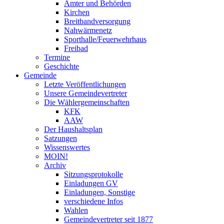
Ämter und Behörden
Kirchen
Breitbandversorgung
Nahwärmenetz
Sporthalle/Feuerwehrhaus
Freibad
Termine
Geschichte
Gemeinde
Letzte Veröffentlichungen
Unsere Gemeindevertreter
Die Wählergemeinschaften
KFK
AAW
Der Haushaltsplan
Satzungen
Wissenswertes
MOIN!
Archiv
Sitzungsprotokolle
Einladungen GV
Einladungen, Sonstige
verschiedene Infos
Wahlen
Gemeindevertreter seit 1877