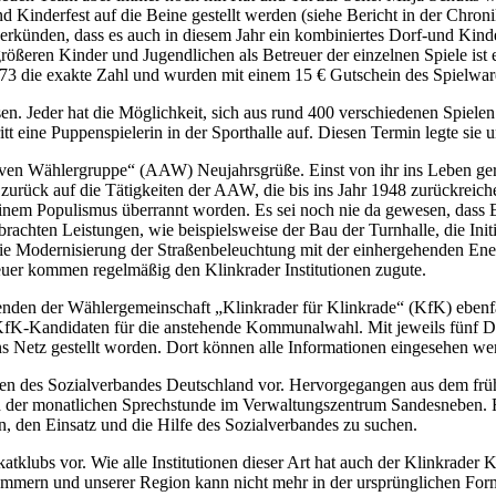
Kinderfest auf die Beine gestellt werden (siehe Bericht in der Chroni
 verkünden, dass es auch in diesem Jahr ein kombiniertes Dorf-und Kin
eren Kinder und Jugendlichen als Betreuer der einzelnen Spiele ist e
it 73 die exakte Zahl und wurden mit einem 15 € Gutschein des Spielwa
en. Jeder hat die Möglichkeit, sich aus rund 400 verschiedenen Spielen
t eine Puppenspielerin in der Sporthalle auf. Diesen Termin legte sie u
ven Wählergruppe“ (AAW) Neujahrsgrüße. Einst von ihr ins Leben gerufe
zurück auf die Tätigkeiten der AAW, die bis ins Jahr 1948 zurückreichen
em Populismus überrannt worden. Es sei noch nie da gewesen, dass E
chten Leistungen, wie beispielsweise der Bau der Turnhalle, die Initi
Modernisierung der Straßenbeleuchtung mit der einhergehenden Ener
euer kommen regelmäßig den Klinkrader Institutionen zugute.
zenden der Wählergemeinschaft „Klinkrader für Klinkrade“ (KfK) ebenfal
fK-Kandidaten für die anstehende Kommunalwahl. Mit jeweils fünf Dire
s Netz gestellt worden. Dort können alle Informationen eingesehen we
n des Sozialverbandes Deutschland vor. Hervorgegangen aus dem frühe
end der monatlichen Sprechstunde im Verwaltungszentrum Sandesneben. 
n, den Einsatz und die Hilfe des Sozialverbandes zu suchen.
 Skatklubs vor. Wie alle Institutionen dieser Art hat auch der Klinkra
mmern und unserer Region kann nicht mehr in der ursprünglichen Form 