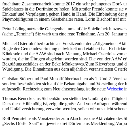
fruchtbare Zusammenarbeit konnte 2017 ein sehr gelungenes Dorf- und 
Spielplatzes in die Dorfmitte zu holen. Mit großer Freude konnte sie
Einkauf und Verpflegung gehen Hand in Hand. Die Einbindung der größ
Playmobilfiguren in einem Glasbehälter raten. Lorin Bischoff traf m
Petra Löding nutzte die Gelegenheit um auf die Spieliothek hinzuweis
(siehe „Termine“) Sie warb um eine rege Teilnahme. Am 20. Januar trit
Michael Osterloh überbrachte als Vorsitzender der „Allgemeinen Akti
Regie der Gemeindevertretung entwickelt und etabliert hat. Er blickte 
Klinkrade und die AAW sind nach Meinung Michael Osterlohs von ein
wurden, die im Übrigen abgelehnt worden sind. Die von der AAW erbra
Begrüßungsschildes an der Ecke Mönkenweg/Zum Kleverberg und die 
Würdigung. Die Einnahmen aus dem alljährlich veranstalteten Osterf
Christian Stöber und Paul Musolff überbrachten als 1. Und 2. Vorsit
sondern beschränkten sich auf die Bekanntgabe und Vorstellung der K
aufgestellt. Rechtzeitig zum Neujahrsempfang ist die neue
Webseite
in
Thomas Benecke aus Siebenbäumen stellte den Umfang der Tätigkeite
Dass diese Hilfe nötig ist, zeigt die große Zahl von Anfragen währ
und Unfallversicherung verwehrt werden, sollen wir uns nicht scheue
Rolf Pein stellte als Vorsitzender zum Abschluss die Aktivitäten des
„Sechs Dörfer Skat“ mit jeweils drei Dörfern aus Mecklenburg-Vorpo