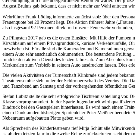
Genehmigung durch die übergeordneten Behörden wartet. Der große 
August Bruhns gab bekannt, dass er nicht mehr zur Wahl antreten wir
Wehrführer Frank Löding informierte zunächst stolz über den Persona
Frauenquote bei 20 Prozent liegt. Die Aktion früherer Jahre („Frau
also insgesamt 92 Personen direkt mit unserer Feuerwehr verbunden,
Zu Pfingsten 2017 gab es die ersten Einsätze. Mit Hilfe der Pump
Kirschbaum auf einem Privatgrundstück, kuriose Verkehrsunfälle, Ölu
inzwischen ist. Für alle sind die Kameraden und Kameradinnen gewa
einem Auto sehr anschaulich dokumentiert. Die bestandene Prüfung „
rundete den aktiven Dienst des letzten Jahres ab. Zum Abschluss ko
Merkmalen zum Verbleib in seinem Auto ausdrucken lassen. Dies erleic
Die vielen Aktivitäten der Turnerschaft Klinkrade sind jedem bekannt.
Theaterensemble steht unter der Schirmherrschaft des Vereins. Die D
und Tanzabend am Samstag und der vorhergehenden öffentlichen Gen
Stefan Lubitz stellte die sehr erfolgreiche Tischtennisabteilung vor. Di
Klasse vorprogrammiert. In der Sparte Jugendarbeit wird qualifiziert
Eindruck bei den Gastspielern hinterlassen. Es wird nach einem Tr
einem Dank an den bisherigen Spartenleiter Peter Meißner beendete S
Nebenraum aufgebauten Platte geben wird.
Als Sprecherin des Kinderfestteams rief Mirja Schütt alle Mitwirkend
ist ab dem letzten Jahr in die zweite Reihe zurückgetreten, steht de