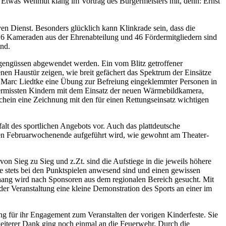
Etwas Wehmut klang im Vortrag des Bürgermeisters mit, denn: Ernst
en Dienst. Besonders glücklich kann Klinkrade sein, dass die
 16 Kameraden aus der Ehrenabteilung und 46 Fördermitgliedern sind
ind.
gengüssen abgewendet werden. Ein vom Blitz getroffener
nen Haustür zeigen, wie breit gefächert das Spektrum der Einsätze
t Marc Liedtke eine Übung zur Befreiung eingeklemmter Personen in
vermissten Kindern mit dem Einsatz der neuen Wärmebildkamera,
hein eine Zeichnung mit den für einen Rettungseinsatz wichtigen
falt des sportlichen Angebots vor. Auch das plattdeutsche
rsten Februarwochenende aufgeführt wird, wie gewohnt am Theater-
e von Sieg zu Sieg und z.Zt. sind die Aufstiege in die jeweils höhere
ie stets bei den Punktspielen anwesend sind und einen gewissen
hang wird nach Sponsoren aus dem regionalen Bereich gesucht. Mit
er Veranstaltung eine kleine Demonstration des Sports an einer im
ng für ihr Engagement zum Veranstalten der vorigen Kinderfeste. Sie
 weiterer Dank ging noch einmal an die Feuerwehr. Durch die