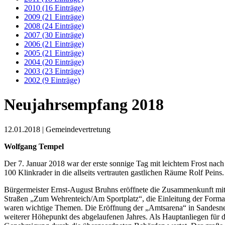
2010 (16 Einträge)
2009 (21 Einträge)
2008 (24 Einträge)
2007 (30 Einträge)
2006 (21 Einträge)
2005 (21 Einträge)
2004 (20 Einträge)
2003 (23 Einträge)
2002 (9 Einträge)
Neujahrsempfang 2018
12.01.2018
| Gemeindevertretung
Wolfgang Tempel
Der 7. Januar 2018 war der erste sonnige Tag mit leichtem Frost na
100 Klinkrader in die allseits vertrauten gastlichen Räume Rolf Peins.
Bürgermeister Ernst-August Bruhns eröffnete die Zusammenkunft mit 
Straßen „Zum Wehrenteich/Am Sportplatz“, die Einleitung der Forma
waren wichtige Themen. Die Eröffnung der „Amtsarena“ in Sandesneben
weiterer Höhepunkt des abgelaufenen Jahres. Als Hauptanliegen für d