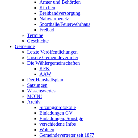
Ämter und Behörden
Kirchen
Breitbandversorgung
Nahwärmenetz
Sporthalle/Feuerwehrhaus
Freibad
Termine
Geschichte
Gemeinde
Letzte Veröffentlichungen
Unsere Gemeindevertreter
Die Wählergemeinschaften
KFK
AAW
Der Haushaltsplan
Satzungen
Wissenswertes
MOIN!
Archiv
Sitzungsprotokolle
Einladungen GV
Einladungen, Sonstige
verschiedene Infos
Wahlen
Gemeindevertreter seit 1877