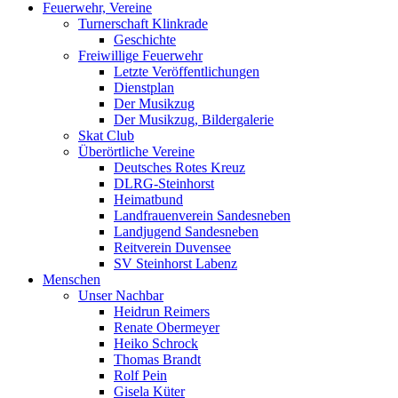
Feuerwehr, Vereine
Turnerschaft Klinkrade
Geschichte
Freiwillige Feuerwehr
Letzte Veröffentlichungen
Dienstplan
Der Musikzug
Der Musikzug, Bildergalerie
Skat Club
Überörtliche Vereine
Deutsches Rotes Kreuz
DLRG-Steinhorst
Heimatbund
Landfrauenverein Sandesneben
Landjugend Sandesneben
Reitverein Duvensee
SV Steinhorst Labenz
Menschen
Unser Nachbar
Heidrun Reimers
Renate Obermeyer
Heiko Schrock
Thomas Brandt
Rolf Pein
Gisela Küter