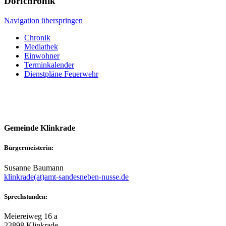
Dorfchronik
Navigation überspringen
Chronik
Mediathek
Einwohner
Terminkalender
Dienstpläne Feuerwehr
Gemeinde Klinkrade
Bürgermeisterin:
Susanne Baumann
klinkrade(at)amt-sandesneben-nusse.de
Sprechstunden:
Meiereiweg 16 a
23898 Klinkrade