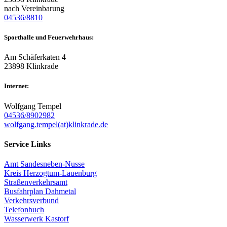
nach Vereinbarung
04536/8810
Sporthalle und Feuerwehrhaus:
Am Schäferkaten 4
23898 Klinkrade
Internet:
Wolfgang Tempel
04536/8902982
wolfgang.tempel(at)klinkrade.de
Service Links
Amt Sandesneben-Nusse
Kreis Herzogtum-Lauenburg
Straßenverkehrsamt
Busfahrplan Dahmetal
Verkehrsverbund
Telefonbuch
Wasserwerk Kastorf