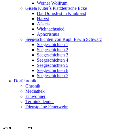
Werner Wolfrum
Gisela Küter´s Plattdeutsche Ecke
Dat Dörpsfest in Klinkraad
Harvst
Afsiets
Wiehnachtstied
Aphorismus
Seegeschichten von Kapt. Erwin Schwarz
Seegeschichten 1
Seegeschichten 2
Seegeschichten 3
Seegeschichten 4
Seegeschichten 5
Seegeschichten 6
Seegeschichten 7
Dorfchronik
Chronik
Mediathek
Einwohner
Terminkalender
Dienstpläne Feuerwehr