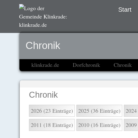
Navigation
Start
übersprin
Chronik
klinkrade.de
Dorfchronik
Chronik
Chronik
2026 (23 Einträge)
2025 (36 Einträge)
2024 
2011 (18 Einträge)
2010 (16 Einträge)
2009 