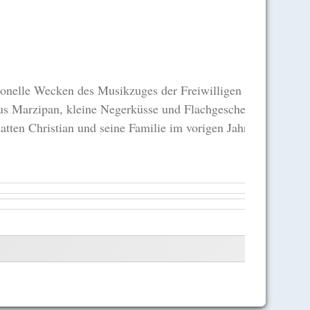
onelle Wecken des Musikzuges der Freiwilligen Feuerwehr. B
aus Marzipan, kleine Negerküsse und Flachgeschenke waren dab
hatten Christian und seine Familie im vorigen Jahr das Wecke