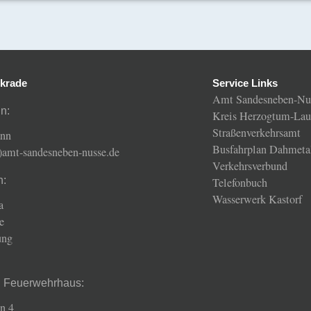
krade
Service Links
Amt Sandesneben-Nu
n:
Kreis Herzogtum-Lau
Straßenverkehrsamt
ann
Busfahrplan Dahmeta
t)amt-sandesneben-nusse.de
Verkehrsverbund
n:
Telefonbuch
Wasserwerk Kastorf
a
e
ung
d Feuerwehrhaus:
n 4