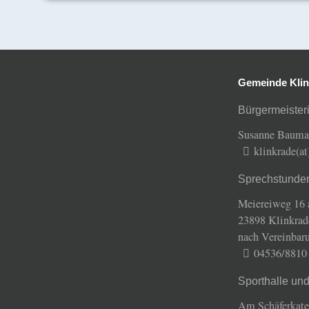
Gemeinde Klin
Bürgermeisteri
Susanne Baum
klinkrade(a
Sprechstunde
Meiereiweg 16 
23898 Klinkrad
nach Vereinbar
04536/8810
Sporthalle un
Am Schäferkate