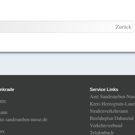
Zurück
nkrade
Service Links
Amt Sandesneben-Nus
rin:
Kreis Herzogtum-Laue
Straßenverkehrsamt
mann
Busfahrplan Dahmetal
amt-sandesneben-nusse.de
Verkehrsverbund
en:
Telefonbuch