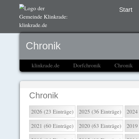
Navigation
Start
übersprin
Chronik
klinkrade.de
Dorfchronik
Chronik
Chronik
2026 (23 Einträge)
2025 (36 Einträge)
2024 
2021 (60 Einträge)
2020 (63 Einträge)
2019 