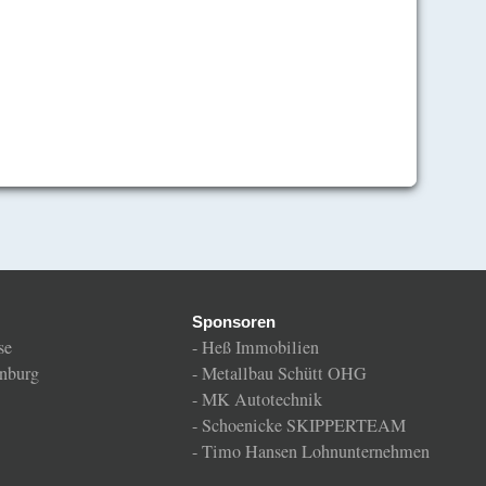
Sponsoren
se
-
Heß Immobilien
nburg
-
Metallbau Schütt OHG
-
MK Autotechnik
-
Schoenicke SKIPPERTEAM
-
Timo Hansen Lohnunternehmen