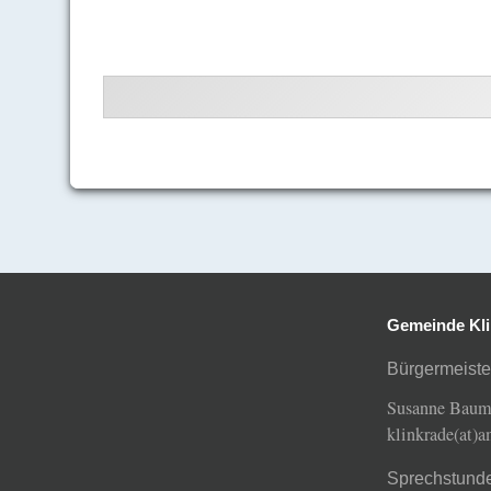
Gemeinde Kli
Bürgermeiste
Susanne Bau
klinkrade(at)
Sprechstund