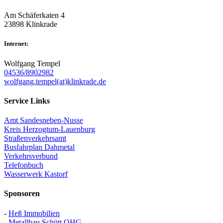
Am Schäferkaten 4
23898 Klinkrade
Internet:
Wolfgang Tempel
04536/8902982
wolfgang.tempel(at)klinkrade.de
Service Links
Amt Sandesneben-Nusse
Kreis Herzogtum-Lauenburg
Straßenverkehrsamt
Busfahrplan Dahmetal
Verkehrsverbund
Telefonbuch
Wasserwerk Kastorf
Sponsoren
-
Heß Immobilien
-
Metallbau Schütt OHG