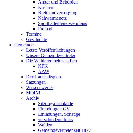
Ämter und Behörden
Kirchen
Breitbandversorgung
Nahwärmenetz
Sporthalle/Feuerwehrhaus
Freibad
Termine
Geschichte
Gemeinde
Letzte Veröffentlichungen
Unsere Gemeindevertreter
Die Wählergemeinschaften
KFK
AAW
Der Haushaltsplan
Satzungen
Wissenswertes
MOIN!
Archiv
Sitzungsprotokolle
Einladungen GV
Einladungen, Sonstige
verschiedene Infos
Wahlen
Gemeindevertreter seit 1877