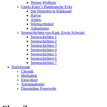
Werner Wolfrum
Gisela Küter´s Plattdeutsche Ecke
Dat Dörpsfest in Klinkraad
Harvst
Afsiets
Wiehnachtstied
Aphorismus
Seegeschichten von Kapt. Erwin Schwarz
Seegeschichten 1
Seegeschichten 2
Seegeschichten 3
Seegeschichten 4
Seegeschichten 5
Seegeschichten 6
Seegeschichten 7
Dorfchronik
Chronik
Mediathek
Einwohner
Terminkalender
Dienstpläne Feuerwehr