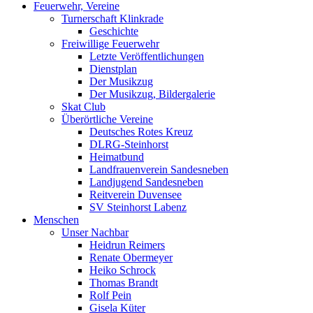
Feuerwehr, Vereine
Turnerschaft Klinkrade
Geschichte
Freiwillige Feuerwehr
Letzte Veröffentlichungen
Dienstplan
Der Musikzug
Der Musikzug, Bildergalerie
Skat Club
Überörtliche Vereine
Deutsches Rotes Kreuz
DLRG-Steinhorst
Heimatbund
Landfrauenverein Sandesneben
Landjugend Sandesneben
Reitverein Duvensee
SV Steinhorst Labenz
Menschen
Unser Nachbar
Heidrun Reimers
Renate Obermeyer
Heiko Schrock
Thomas Brandt
Rolf Pein
Gisela Küter