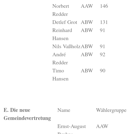
Norbert
AAW
146
Redder
Detlef Grot
ABW
131
Reinhard
ABW
91
Hansen
Nils Vaßholz
ABW
91
André
ABW
92
Redder
Timo
ABW
90
Hansen
E. Die neue
Name
Wählergruppe
Gemeindevertretung
Ernst-August
AAW