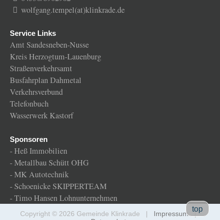
wolfgang.tempel(at)klinkrade.de
Service Links
Amt Sandesneben-Nusse
Kreis Herzogtum-Lauenburg
Straßenverkehrsamt
Busfahrplan Dahmetal
Verkehrsverbund
Telefonbuch
Wasserwerk Kastorf
Sponsoren
-
Heß Immobilien
-
Metallbau Schütt OHG
-
MK Autotechnik
-
Schoenicke SKIPPERTEAM
-
Timo Hansen Lohnunternehmen
Gemeinde
top
Copyright © 2026 Gemeinde Klinkrade |
Impressum
|