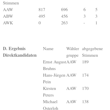
Stimmen
AAW
817
696
6
5
ABW
495
456
3
3
AWK
0
263
-
1
D. Ergebnis
Name
Wähler
abgegebene
Direktkandidaten
gruppe
Stimmen
Ernst August
AAW
189
Bruhns
Hans-Jürgen
AAW
174
Pein
Kirsten
AAW
170
Peters
Michael
AAW
138
Osterloh