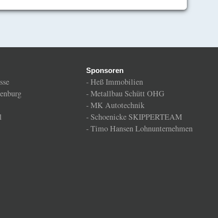
Sponsoren
sse
-
Heß Immobilien
enburg
-
Metallbau Schütt OHG
-
MK Autotechnik
l
-
Schoenicke SKIPPERTEAM
-
Timo Hansen Lohnunternehmen