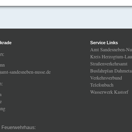
krade
Service Links
Amt Sandesneben-Nu
n:
Kreis Herzogtum-Lau
Straßenverkehrsamt
ann
Busfahrplan Dahmeta
t)amt-sandesneben-nusse.de
Verkehrsverbund
n:
Telefonbuch
Wasserwerk Kastorf
a
e
ung
d Feuerwehrhaus: