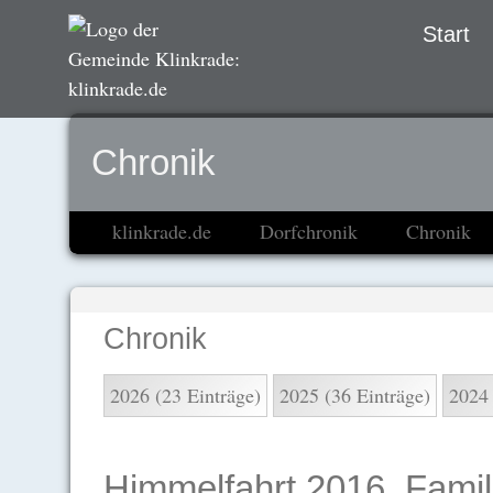
Navigation
Start
übersprin
Chronik
klinkrade.de
Dorfchronik
Chronik
Chronik
2026 (23 Einträge)
2025 (36 Einträge)
2024 
Himmelfahrt 2016, Famili