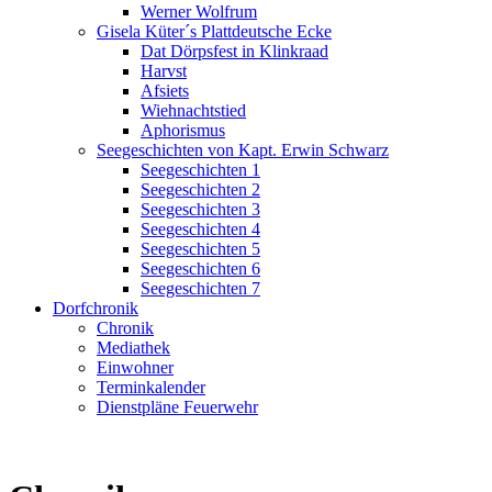
Werner Wolfrum
Gisela Küter´s Plattdeutsche Ecke
Dat Dörpsfest in Klinkraad
Harvst
Afsiets
Wiehnachtstied
Aphorismus
Seegeschichten von Kapt. Erwin Schwarz
Seegeschichten 1
Seegeschichten 2
Seegeschichten 3
Seegeschichten 4
Seegeschichten 5
Seegeschichten 6
Seegeschichten 7
Dorfchronik
Chronik
Mediathek
Einwohner
Terminkalender
Dienstpläne Feuerwehr