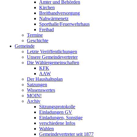
Ämter und Behörden
Kirchen
Breitbandversorgung
Nahwärmenetz
Sporthalle/Feuerwehrhaus
Freibad
Termine
Geschichte
Gemeinde
Letzte Veröffentlichungen
Unsere Gemeindevertreter
Die Wählergemeinschaften
KFK
AAW
Der Haushaltsplan
Satzungen
Wissenswertes
MOIN!
Archiv
Sitzungsprotokolle
Einladungen GV
Einladungen, Sonstige
verschiedene Infos
Wahlen
Gemeindevertreter seit 1877