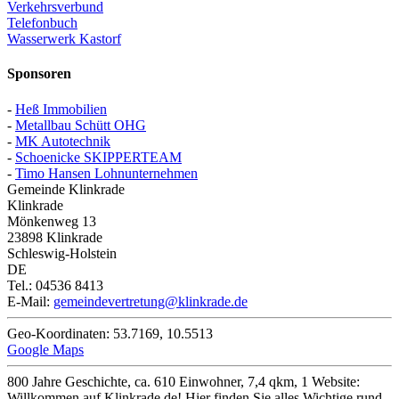
Verkehrsverbund
Telefonbuch
Wasserwerk Kastorf
Sponsoren
-
Heß Immobilien
-
Metallbau Schütt OHG
-
MK Autotechnik
-
Schoenicke SKIPPERTEAM
-
Timo Hansen Lohnunternehmen
Gemeinde Klinkrade
Klinkrade
Mönkenweg 13
23898
Klinkrade
Schleswig-Holstein
DE
Tel.:
04536 8413
E-Mail:
gemeindevertretung@klinkrade.de
Geo-Koordinaten:
53.7169
,
10.5513
Google Maps
800 Jahre Geschichte, ca. 610 Einwohner, 7,4 qkm, 1 Website:
Willkommen auf Klinkrade.de! Hier finden Sie alles Wichtige rund