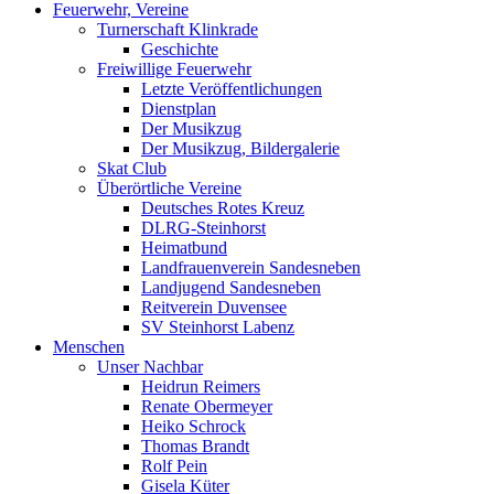
Feuerwehr, Vereine
Turnerschaft Klinkrade
Geschichte
Freiwillige Feuerwehr
Letzte Veröffentlichungen
Dienstplan
Der Musikzug
Der Musikzug, Bildergalerie
Skat Club
Überörtliche Vereine
Deutsches Rotes Kreuz
DLRG-Steinhorst
Heimatbund
Landfrauenverein Sandesneben
Landjugend Sandesneben
Reitverein Duvensee
SV Steinhorst Labenz
Menschen
Unser Nachbar
Heidrun Reimers
Renate Obermeyer
Heiko Schrock
Thomas Brandt
Rolf Pein
Gisela Küter