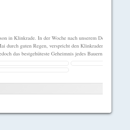
ison in Klinkrade. In der Woche nach unserem Dorffest waren
durch guten Regen, verspricht den Klinkrader Bauern gute Qua
och das bestgehüteste Geheimnis jedes Bauern. Wer läßt sic