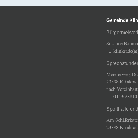
Gemeinde Klin
Bürgermeisteri
Susanne Baum
klinkrade(a
Sprechstunde
Meiereiweg 16 
23898 Klinkrad
nach Vereinbar
04536/8810
Sporthalle un
Am Schäferkate
23898 Klinkrad