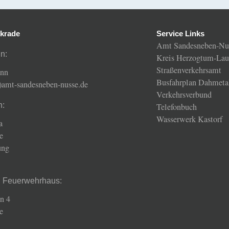
krade
Service Links
Amt Sandesneben-Nu
n:
Kreis Herzogtum-Lau
Straßenverkehrsamt
ann
Busfahrplan Dahmeta
t)amt-sandesneben-nusse.de
Verkehrsverbund
n:
Telefonbuch
Wasserwerk Kastorf
a
e
ung
d Feuerwehrhaus:
n 4
e