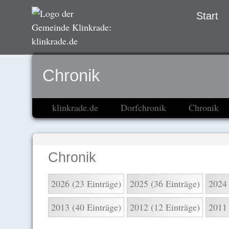
Navigation
Start
übersprin
Chronik
klinkrade.de
Dorfchronik
Chronik
Chronik
2026 (23 Einträge)
2025 (36 Einträge)
2024 
2013 (40 Einträge)
2012 (12 Einträge)
2011 