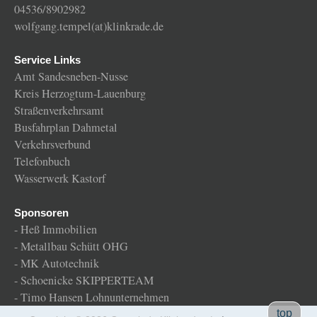
04536/8902982
wolfgang.tempel(at)klinkrade.de
Service Links
Amt Sandesneben-Nusse
Kreis Herzogtum-Lauenburg
Straßenverkehrsamt
Busfahrplan Dahmetal
Verkehrsverbund
Telefonbuch
Wasserwerk Kastorf
Sponsoren
-
Heß Immobilien
-
Metallbau Schütt OHG
-
MK Autotechnik
-
Schoenicke SKIPPERTEAM
-
Timo Hansen Lohnunternehmen
Gemeinde
top