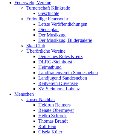
Feuerwehr, Vereine
Turnerschaft Klinkrade
Geschichte
Freiwillige Feuerwehr
Letzte Veröffentlichungen
Dienstplan
Der Musikzug
Der Musikzug, Bildergalerie
Skat Club
Überörtliche Vereine
Deutsches Rotes Kreuz
DLRG-Steinhorst
Heimatbund
Landfrauenverein Sandesneben
Landjugend Sandesneben
Reitverein Duvensee
SV Steinhorst Labenz
Menschen
Unser Nachbar
Heidrun Reimers
Renate Obermeyer
Heiko Schrock
Thomas Brandt
Rolf Pein
Gisela Küter