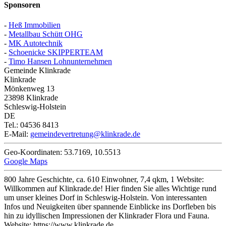
Sponsoren
-
Heß Immobilien
-
Metallbau Schütt OHG
-
MK Autotechnik
-
Schoenicke SKIPPERTEAM
-
Timo Hansen Lohnunternehmen
Gemeinde Klinkrade
Klinkrade
Mönkenweg 13
23898
Klinkrade
Schleswig-Holstein
DE
Tel.:
04536 8413
E-Mail:
gemeindevertretung@klinkrade.de
Geo-Koordinaten:
53.7169
,
10.5513
Google Maps
800 Jahre Geschichte, ca. 610 Einwohner, 7,4 qkm, 1 Website:
Willkommen auf Klinkrade.de! Hier finden Sie alles Wichtige rund
um unser kleines Dorf in Schleswig-Holstein. Von interessanten
Infos und Neuigkeiten über spannende Einblicke ins Dorfleben bis
hin zu idyllischen Impressionen der Klinkrader Flora und Fauna.
Website:
https://www.klinkrade.de