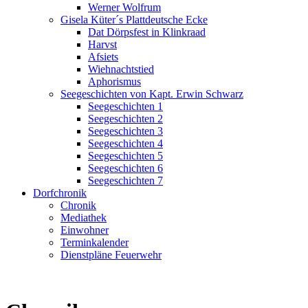
Werner Wolfrum
Gisela Küter´s Plattdeutsche Ecke
Dat Dörpsfest in Klinkraad
Harvst
Afsiets
Wiehnachtstied
Aphorismus
Seegeschichten von Kapt. Erwin Schwarz
Seegeschichten 1
Seegeschichten 2
Seegeschichten 3
Seegeschichten 4
Seegeschichten 5
Seegeschichten 6
Seegeschichten 7
Dorfchronik
Chronik
Mediathek
Einwohner
Terminkalender
Dienstpläne Feuerwehr