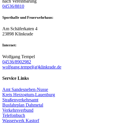
nach Vereinbarung
04536/8810
Sporthalle und Feuerwehrhaus:
Am Schäferkaten 4
23898 Klinkrade
Internet:
Wolfgang Tempel
04536/8902982
wolfgang.tempel(at)klinkrade.de
Service Links
Amt Sandesneben-Nusse
Kreis Herzogtum-Lauenburg
Straßenverkehrsamt
Busfahrplan Dahmetal
Verkehrsverbund
Telefonbuch
Wasserwerk Kastorf