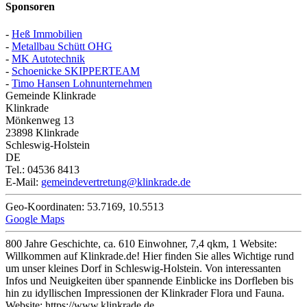
Sponsoren
-
Heß Immobilien
-
Metallbau Schütt OHG
-
MK Autotechnik
-
Schoenicke SKIPPERTEAM
-
Timo Hansen Lohnunternehmen
Gemeinde Klinkrade
Klinkrade
Mönkenweg 13
23898
Klinkrade
Schleswig-Holstein
DE
Tel.:
04536 8413
E-Mail:
gemeindevertretung@klinkrade.de
Geo-Koordinaten:
53.7169
,
10.5513
Google Maps
800 Jahre Geschichte, ca. 610 Einwohner, 7,4 qkm, 1 Website:
Willkommen auf Klinkrade.de! Hier finden Sie alles Wichtige rund
um unser kleines Dorf in Schleswig-Holstein. Von interessanten
Infos und Neuigkeiten über spannende Einblicke ins Dorfleben bis
hin zu idyllischen Impressionen der Klinkrader Flora und Fauna.
Website:
https://www.klinkrade.de