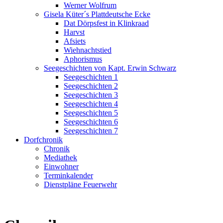
Werner Wolfrum
Gisela Küter´s Plattdeutsche Ecke
Dat Dörpsfest in Klinkraad
Harvst
Afsiets
Wiehnachtstied
Aphorismus
Seegeschichten von Kapt. Erwin Schwarz
Seegeschichten 1
Seegeschichten 2
Seegeschichten 3
Seegeschichten 4
Seegeschichten 5
Seegeschichten 6
Seegeschichten 7
Dorfchronik
Chronik
Mediathek
Einwohner
Terminkalender
Dienstpläne Feuerwehr