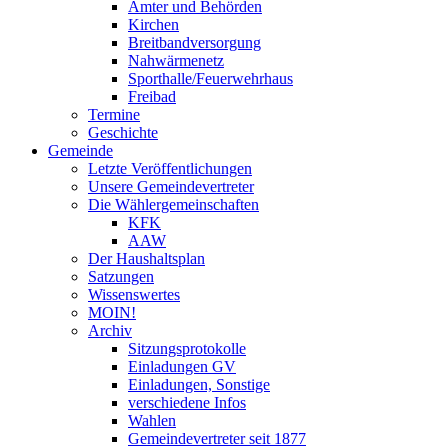
Ämter und Behörden
Kirchen
Breitbandversorgung
Nahwärmenetz
Sporthalle/Feuerwehrhaus
Freibad
Termine
Geschichte
Gemeinde
Letzte Veröffentlichungen
Unsere Gemeindevertreter
Die Wählergemeinschaften
KFK
AAW
Der Haushaltsplan
Satzungen
Wissenswertes
MOIN!
Archiv
Sitzungsprotokolle
Einladungen GV
Einladungen, Sonstige
verschiedene Infos
Wahlen
Gemeindevertreter seit 1877