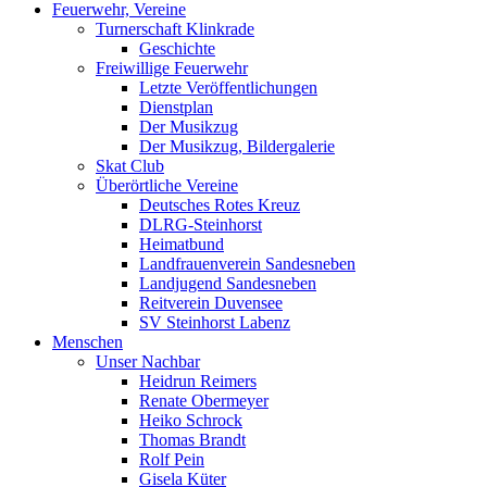
Feuerwehr, Vereine
Turnerschaft Klinkrade
Geschichte
Freiwillige Feuerwehr
Letzte Veröffentlichungen
Dienstplan
Der Musikzug
Der Musikzug, Bildergalerie
Skat Club
Überörtliche Vereine
Deutsches Rotes Kreuz
DLRG-Steinhorst
Heimatbund
Landfrauenverein Sandesneben
Landjugend Sandesneben
Reitverein Duvensee
SV Steinhorst Labenz
Menschen
Unser Nachbar
Heidrun Reimers
Renate Obermeyer
Heiko Schrock
Thomas Brandt
Rolf Pein
Gisela Küter