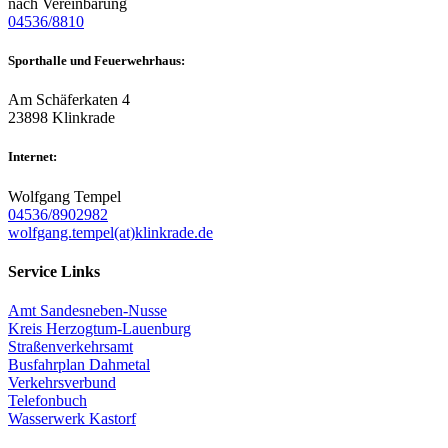
nach Vereinbarung
04536/8810
Sporthalle und Feuerwehrhaus:
Am Schäferkaten 4
23898 Klinkrade
Internet:
Wolfgang Tempel
04536/8902982
wolfgang.tempel(at)klinkrade.de
Service Links
Amt Sandesneben-Nusse
Kreis Herzogtum-Lauenburg
Straßenverkehrsamt
Busfahrplan Dahmetal
Verkehrsverbund
Telefonbuch
Wasserwerk Kastorf