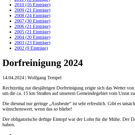
2010 (16 Einträge)
2009 (21 Einträge)
2008 (24 Einträge)
2007 (30 Einträge)
2006 (21 Einträge)
2005 (21 Einträge)
2004 (20 Einträge)
2003 (23 Einträge)
2002 (9 Einträge)
Dorfreinigung 2024
14.04.2024
| Wolfgang Tempel
Rechtzeitig zur diesjährigen Dorfreinigung zeigte sich das Wetter vo
um die ca. 15 km Straßen auf unserem Gemeindegebiet vom Unrat zu 
Die diesmal nur geringe „Ausbeute“ ist sehr erfreulich. Gibt es tats
wünschenswert, wenn das so bliebe!
Der obligatorische deftige Eintopf war der Lohn für die Mühe. Der Da
haben.