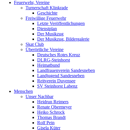
Feuerwehr, Vereine
Turnerschaft Klinkrade
Geschichte
Freiwillige Feuerwehr
Letzte Veröffentlichungen
Dienstplan
Der Musikzug
Der Musikzug, Bildergalerie
Skat Club
Überörtliche Vereine
Deutsches Rotes Kreuz
DLRG-Steinhorst
Heimatbund
Landfrauenverein Sandesneben
Landjugend Sandesneben
Reitverein Duvensee
SV Steinhorst Labenz
Menschen
Unser Nachbar
Heidrun Reimers
Renate Obermeyer
Heiko Schrock
Thomas Brandt
Rolf Pein
Gisela Küter