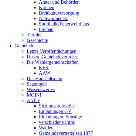
Ämter und Behörden
Kirchen
Breitbandversorgung
Nahwärmenetz
Sporthalle/Feuerwehrhaus
Freibad
Termine
Geschichte
Gemeinde
Letzte Veröffentlichungen
Unsere Gemeindevertreter
Die Wählergemeinschaften
KFK
AAW
Der Haushaltsplan
Satzungen
Wissenswertes
MOIN!
Archiv
Sitzungsprotokolle
Einladungen GV
Einladungen, Sonstige
verschiedene Infos
Wahlen
Gemeindevertreter seit 1877