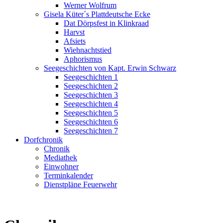
Werner Wolfrum
Gisela Küter´s Plattdeutsche Ecke
Dat Dörpsfest in Klinkraad
Harvst
Afsiets
Wiehnachtstied
Aphorismus
Seegeschichten von Kapt. Erwin Schwarz
Seegeschichten 1
Seegeschichten 2
Seegeschichten 3
Seegeschichten 4
Seegeschichten 5
Seegeschichten 6
Seegeschichten 7
Dorfchronik
Chronik
Mediathek
Einwohner
Terminkalender
Dienstpläne Feuerwehr