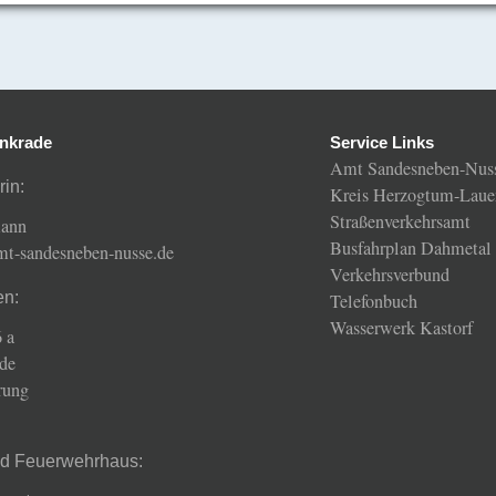
nkrade
Service Links
Amt Sandesneben-Nus
rin:
Kreis Herzogtum-Laue
Straßenverkehrsamt
mann
Busfahrplan Dahmetal
amt-sandesneben-nusse.de
Verkehrsverbund
en:
Telefonbuch
Wasserwerk Kastorf
 a
de
rung
nd Feuerwehrhaus: