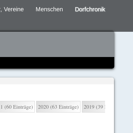
, Vereine
Menschen
Dorfchronik
1 (60 Einträge)
2020 (63 Einträge)
2019 (39 Einträge)
2