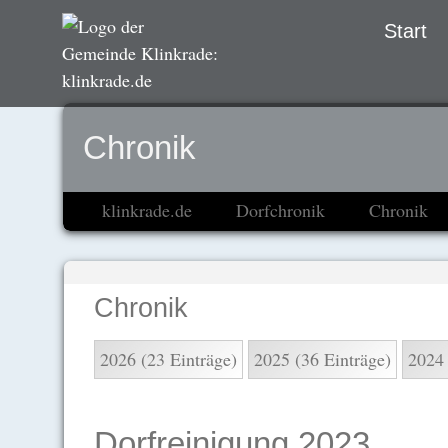
Navigation
Start
übersprin
Chronik
klinkrade.de
Dorfchronik
Chronik
Chronik
2026 (23 Einträge)
2025 (36 Einträge)
2024 
Dorfreinigung 2023