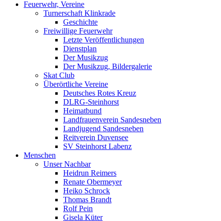
Feuerwehr, Vereine
Turnerschaft Klinkrade
Geschichte
Freiwillige Feuerwehr
Letzte Veröffentlichungen
Dienstplan
Der Musikzug
Der Musikzug, Bildergalerie
Skat Club
Überörtliche Vereine
Deutsches Rotes Kreuz
DLRG-Steinhorst
Heimatbund
Landfrauenverein Sandesneben
Landjugend Sandesneben
Reitverein Duvensee
SV Steinhorst Labenz
Menschen
Unser Nachbar
Heidrun Reimers
Renate Obermeyer
Heiko Schrock
Thomas Brandt
Rolf Pein
Gisela Küter