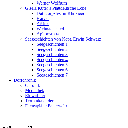
Werner Wolfrum
Gisela Küter´s Plattdeutsche Ecke
Dat Dörpsfest in Klinkraad
Harvst
Afsiets
Wiehnachtstied
Aphorismus
Seegeschichten von Kapt. Erwin Schwarz
Seegeschichten 1
Seegeschichten 2
Seegeschichten 3
Seegeschichten 4
Seegeschichten 5
Seegeschichten 6
Seegeschichten 7
Dorfchronik
Chronik
Mediathek
Einwohner
Terminkalender
Dienstpläne Feuerwehr