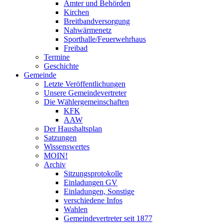
Ämter und Behörden
Kirchen
Breitbandversorgung
Nahwärmenetz
Sporthalle/Feuerwehrhaus
Freibad
Termine
Geschichte
Gemeinde
Letzte Veröffentlichungen
Unsere Gemeindevertreter
Die Wählergemeinschaften
KFK
AAW
Der Haushaltsplan
Satzungen
Wissenswertes
MOIN!
Archiv
Sitzungsprotokolle
Einladungen GV
Einladungen, Sonstige
verschiedene Infos
Wahlen
Gemeindevertreter seit 1877