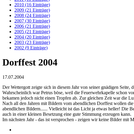
2010 (16 Einträge)
2009 (21 Einträge)
2008 (24 Einträge)
2007 (30 Einträge)
2006 (21 Einträge)
2005 (21 Einträge)
2004 (20 Einträge)
2003 (23 Einträge)
2002 (9 Einträge)
Dorffest 2004
17.07.2004
Der Wettergott zeigte sich in diesem Jahr von seiner gnädigen Seite
Wahrscheinlich war Petrus böse, weil die Feuerwehrkapelle schon vor 
bekamen jedoch nicht einen Tropfen ab. Zur gleichen Zeit war die Lu
Nach all den Jahren mit Bildern vom abendlichen Dorffest wollen die 
abendlichen Bildern...... Vielleicht ist das Licht ja etwas heller! 
auch in einer kleinen Besetzung eine gute Stimmung erzeugen kann.
Im nächsten Jahr - das ist versprochen - zeigen wir keine Bilder mi