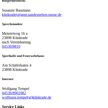
Bürgermeisterin:
Susanne Baumann
klinkrade(at)amt-sandesneben-nusse.de
Sprechstunden:
Meiereiweg 16 a
23898 Klinkrade
nach Vereinbarung
04536/8810
Sporthalle und Feuerwehrhaus:
Am Schäferkaten 4
23898 Klinkrade
Internet:
Wolfgang Tempel
04536/8902982
wolfgang.tempel(at)klinkrade.de
Service Links