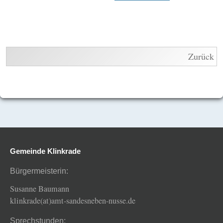
Zurück
Gemeinde Klinkrade
Bürgermeisterin:
Susanne Baumann
klinkrade(at)amt-sandesneben-nusse.de
Sprechstunden: