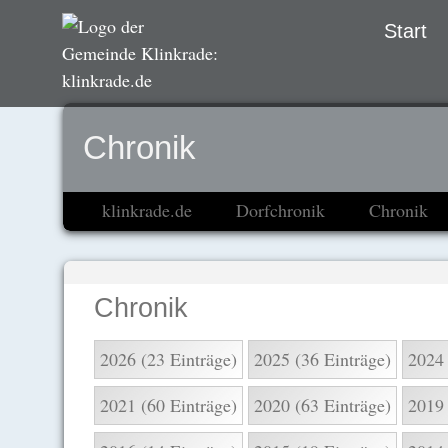
Navigation
Start
übersprin
Chronik
klinkrade.de
Dorfchronik
Chronik
Chronik
2026 (23 Einträge)
2025 (36 Einträge)
2024 
2021 (60 Einträge)
2020 (63 Einträge)
2019 