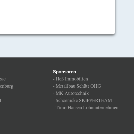
Sponsoren
sse
-
Heß Immobilien
enburg
-
Metallbau Schütt OHG
-
MK Autotechnik
l
-
Schoenicke SKIPPERTEAM
-
Timo Hansen Lohnunternehmen