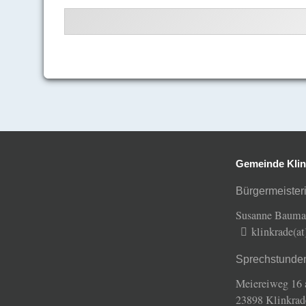
Gemeinde Klin
Bürgermeisteri
Susanne Baum
klinkrade(a
Sprechstunde
Meiereiweg 16 
23898 Klinkrad