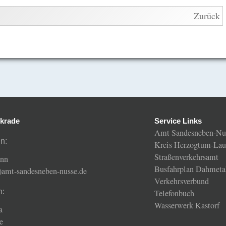
Zurück
krade
Service Links
Amt Sandesneben-Nu
n:
Kreis Herzogtum-Lau
Straßenverkehrsamt
ann
Busfahrplan Dahmeta
t)amt-sandesneben-nusse.de
Verkehrsverbund
n:
Telefonbuch
Wasserwerk Kastorf
a
e