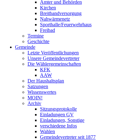
Ämter und Behörden
Kirchen
Breitbandversorgung
Nahwärmenetz
Sporthalle/Feuerwehrhaus
Freibad
Termine
Geschichte
Gemeinde
Letzte Veröffentlichungen
Unsere Gemeindevertreter
Die Wählergemeinschaften
KFK
AAW
Der Haushaltsplan
Satzungen
Wissenswertes
MOIN!
Archiv
Sitzungsprotokolle
Einladungen GV
Einladungen, Sonstige
verschiedene Infos
Wahlen
Gemeindevertreter seit 1877