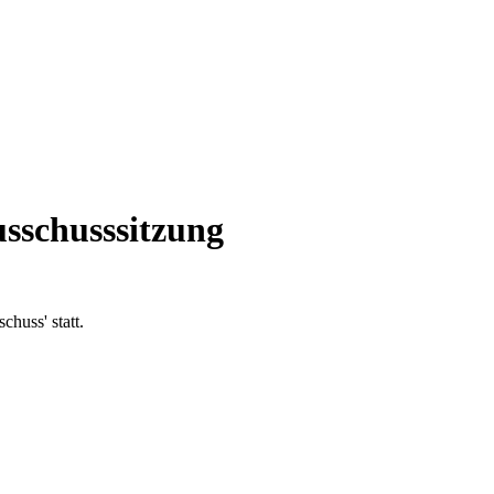
sschusssitzung
chuss' statt.