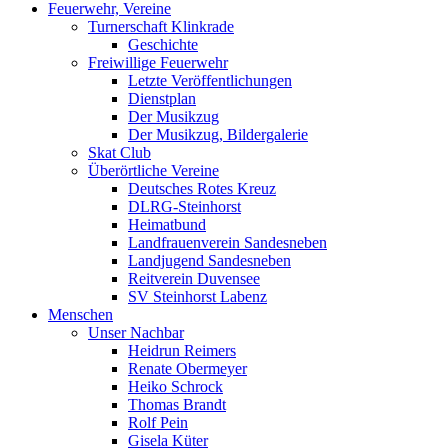
Feuerwehr, Vereine
Turnerschaft Klinkrade
Geschichte
Freiwillige Feuerwehr
Letzte Veröffentlichungen
Dienstplan
Der Musikzug
Der Musikzug, Bildergalerie
Skat Club
Überörtliche Vereine
Deutsches Rotes Kreuz
DLRG-Steinhorst
Heimatbund
Landfrauenverein Sandesneben
Landjugend Sandesneben
Reitverein Duvensee
SV Steinhorst Labenz
Menschen
Unser Nachbar
Heidrun Reimers
Renate Obermeyer
Heiko Schrock
Thomas Brandt
Rolf Pein
Gisela Küter