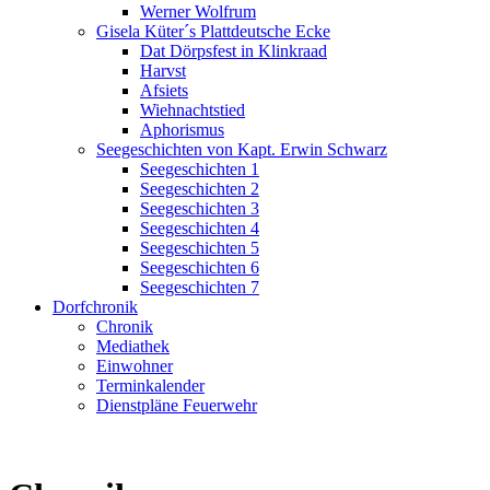
Werner Wolfrum
Gisela Küter´s Plattdeutsche Ecke
Dat Dörpsfest in Klinkraad
Harvst
Afsiets
Wiehnachtstied
Aphorismus
Seegeschichten von Kapt. Erwin Schwarz
Seegeschichten 1
Seegeschichten 2
Seegeschichten 3
Seegeschichten 4
Seegeschichten 5
Seegeschichten 6
Seegeschichten 7
Dorfchronik
Chronik
Mediathek
Einwohner
Terminkalender
Dienstpläne Feuerwehr