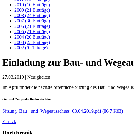
2010 (16 Einträge)
2009 (21 Einträge)
2008 (24 Einträge)
2007 (30 Einträge)
2006 (21 Einträge)
2005 (21 Einträge)
2004 (20 Einträge)
2003 (23 Einträge)
2002 (9 Einträge)
Einladung zur Bau- und Wegeau
27.03.2019
| Neuigkeiten
Im April findet die nächste öffentliche Sitzung des Bau- und Wegeauss
Ort und Zeitpunkt finden Sie hier:
Sitzung_Bau-_und_Wegeausschuss_03.04.2019.pdf
(86,7 KiB)
Zurück
Dorfchronik