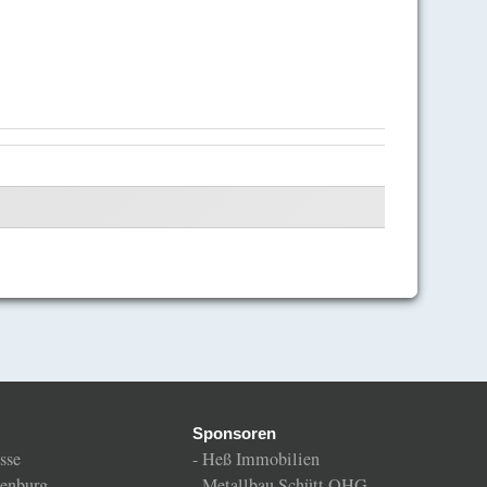
Sponsoren
sse
-
Heß Immobilien
enburg
-
Metallbau Schütt OHG