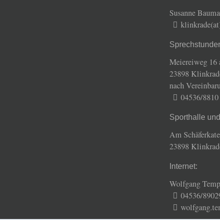
Susanne Baum
klinkrade(a
Sprechstunde
Meiereiweg 16 
23898 Klinkrad
nach Vereinbar
04536/8810
Sporthalle un
Am Schäferkate
23898 Klinkrad
Internet:
Wolfgang Temp
04536/8902
wolfgang.te