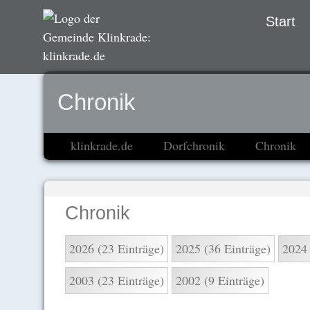
Navigation
Start
übersprin
Chronik
klinkrade.de
Dorfchronik
Chronik
Chronik
2026 (23 Einträge)
2025 (36 Einträge)
2024 
2003 (23 Einträge)
2002 (9 Einträge)