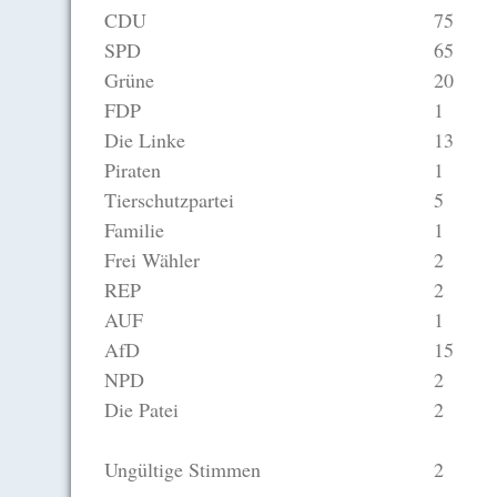
CDU
75
SPD
65
Grüne
20
FDP
1
Die Linke
13
Piraten
1
Tierschutzpartei
5
Familie
1
Frei Wähler
2
REP
2
AUF
1
AfD
15
NPD
2
Die Patei
2
Ungültige Stimmen
2