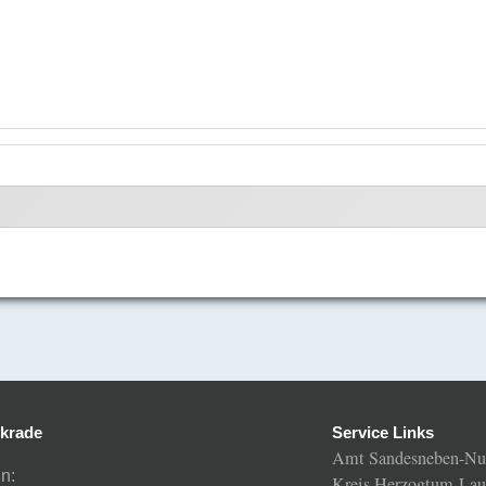
krade
Service Links
Amt Sandesneben-Nu
n:
Kreis Herzogtum-Lau