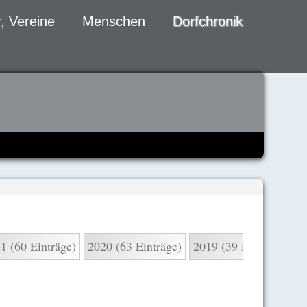
, Vereine
Menschen
Dorfchronik
1 (60 Einträge)
2020 (63 Einträge)
2019 (39 Einträge)
2