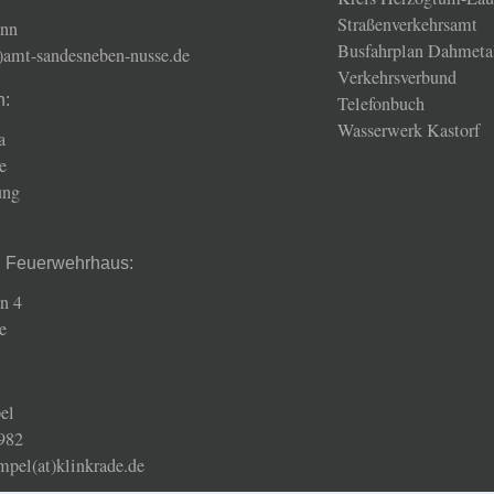
Straßenverkehrsamt
ann
Busfahrplan Dahmeta
t)amt-sandesneben-nusse.de
Verkehrsverbund
n:
Telefonbuch
Wasserwerk Kastorf
a
e
ung
d Feuerwehrhaus:
n 4
e
el
982
mpel(at)klinkrade.de