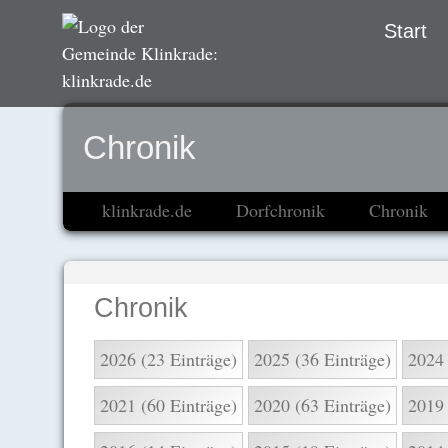
Navigation
Start
übersprin
Chronik
klinkrade.de
Dorfchronik
Chronik
Chronik
2026 (23 Einträge)
2025 (36 Einträge)
2024 
2021 (60 Einträge)
2020 (63 Einträge)
2019 