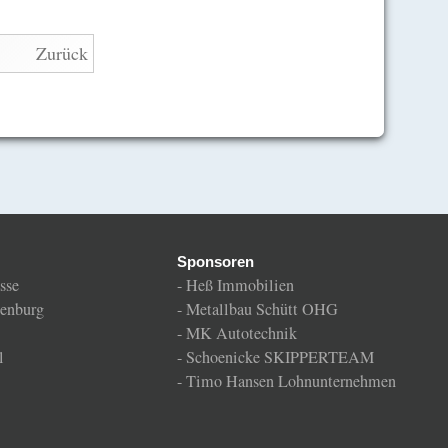
Zurück
Sponsoren
sse
-
Heß Immobilien
enburg
-
Metallbau Schütt OHG
-
MK Autotechnik
l
-
Schoenicke SKIPPERTEAM
-
Timo Hansen Lohnunternehmen