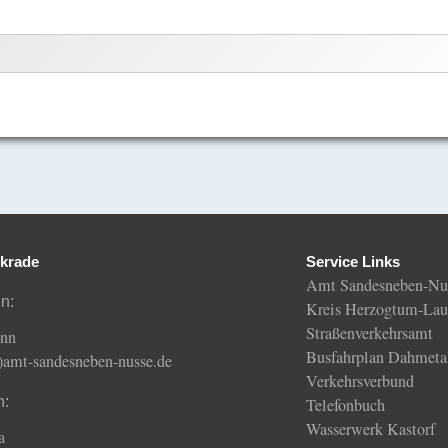
krade
Service Links
Amt Sandesneben-Nu
n:
Kreis Herzogtum-Lau
Straßenverkehrsamt
ann
Busfahrplan Dahmeta
t)amt-sandesneben-nusse.de
Verkehrsverbund
n:
Telefonbuch
Wasserwerk Kastorf
a